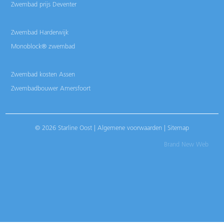
Zwembad prijs Deventer
Zwembad Harderwijk
Monoblock® zwembad
Zwembad kosten Assen
Zwembadbouwer Amersfoort
© 2026 Starline Oost |
Algemene voorwaarden
|
Sitemap
Brand New Web