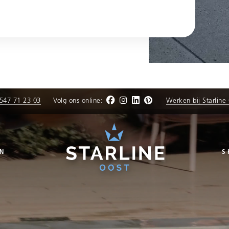
547 71 23 03
Volg ons online:
Werken bij Starline
N
S