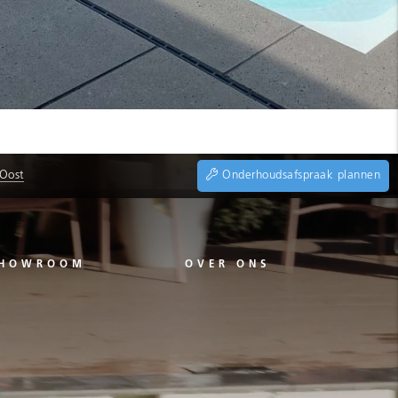
 Oost
Onderhoudsafspraak plannen
HOWROOM
OVER ONS