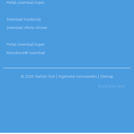
Prefab zwembad kopen
Zwembad Harderwijk
Zwembad offerte Almere
Prefab zwembad kopen
Monoblock® zwembad
© 2026 Starline Oost |
Algemene voorwaarden
|
Sitemap
Brand New Web