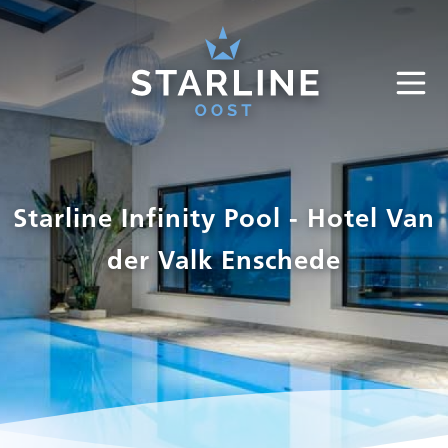
Starline Infinity Pool - Hotel Van
der Valk Enschede