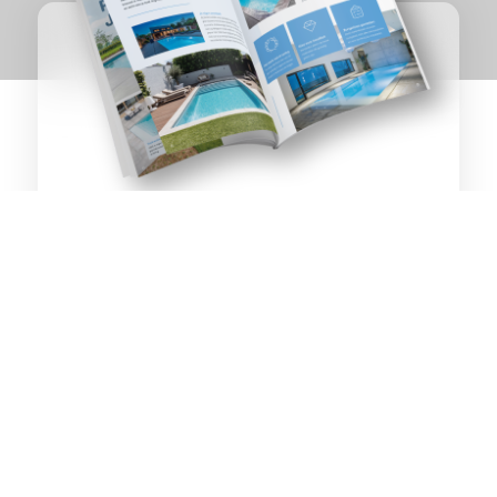
ZWEMBADEN &
Ede
WELLNESS
OP TOPNIVEAU
Ontvang het inspiratiemagazine direct als PDF per
e-mail of per post.
MAGAZINE AANVRAGEN