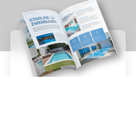
ZWEMBADEN &
Wilsum
WELLNESS
OP TOPNIVEAU
Ontvang het inspiratiemagazine direct als PDF per
e-mail of per post.