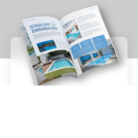
ZWEMBADEN &
Havelterberg
WELLNESS
OP TOPNIVEAU
Ontvang het inspiratiemagazine direct als PDF per
e-mail of per post.