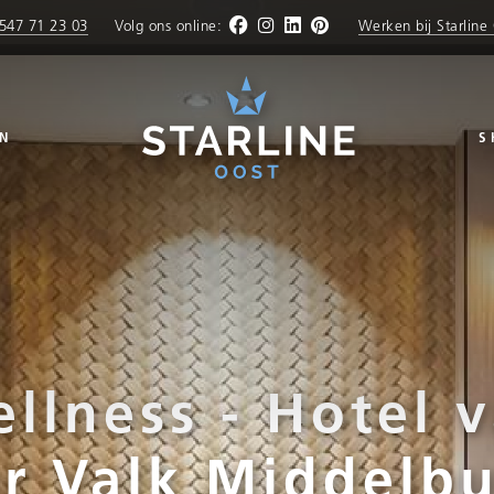
547 71 23 03
Volg ons online:
Werken bij Starline
N
S
llness - Hotel 
r Valk Middelb