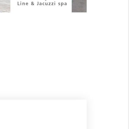
Line & Jacuzzi spa
Pool - Hotel
der Valk Ens