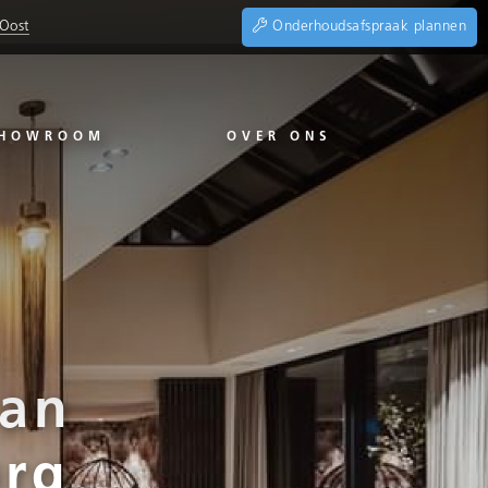
 Oost
Onderhoudsafspraak plannen
HOWROOM
OVER ONS
van
urg