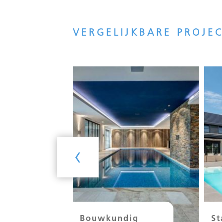
VERGELIJKBARE PROJE
‹
Bouwkundig
St