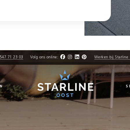
547 71 23 03
Volg ons online:
Werken bij Starline
N
S