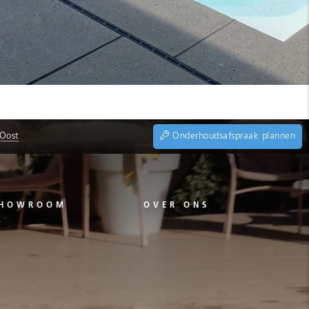
 Oost
Onderhoudsafspraak plannen
HOWROOM
OVER ONS