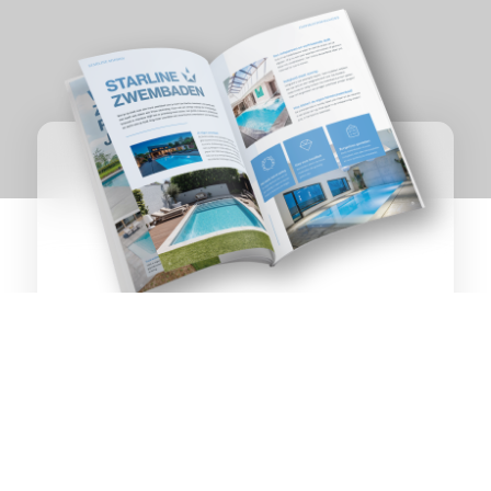
ZWEMBADEN &
Olst
WELLNESS
OP TOPNIVEAU
Ontvang het inspiratiemagazine direct als PDF per
e-mail of per post.