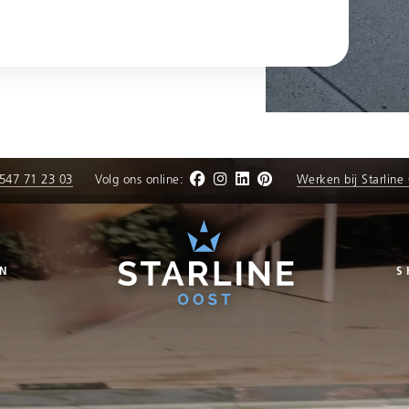
547 71 23 03
Volg ons online:
Werken bij Starline
N
S