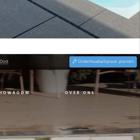
 Oost
Onderhoudsafspraak plannen
HOWROOM
OVER ONS