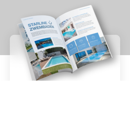
ZWEMBADEN &
Nieuw-Heeten
WELLNESS
OP TOPNIVEAU
Ontvang het inspiratiemagazine direct als PDF per
e-mail of per post.