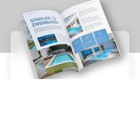
ZWEMBADEN &
Raalte
WELLNESS
OP TOPNIVEAU
Ontvang het inspiratiemagazine direct als PDF per
e-mail of per post.