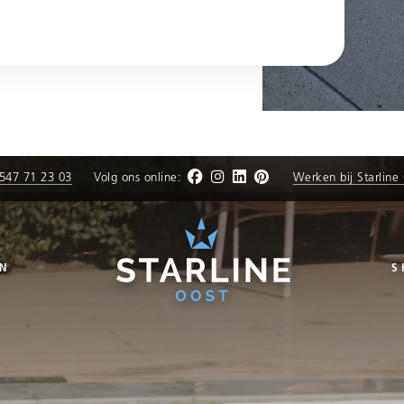
547 71 23 03
Volg ons online:
Werken bij Starline
N
S