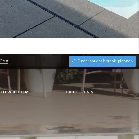
 Oost
Onderhoudsafspraak plannen
HOWROOM
OVER ONS