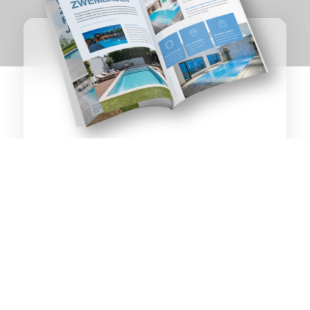
ZWEMBADEN &
Rijssen
WELLNESS
OP TOPNIVEAU
Ontvang het inspiratiemagazine direct als PDF per
e-mail of per post.
MAGAZINE AANVRAGEN