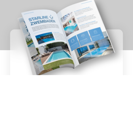
ZWEMBADEN &
Broekland
WELLNESS
OP TOPNIVEAU
Ontvang het inspiratiemagazine direct als PDF per
e-mail of per post.