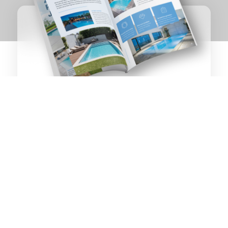
ZWEMBADEN &
Schalkhaar
WELLNESS
OP TOPNIVEAU
Ontvang het inspiratiemagazine direct als PDF per
e-mail of per post.
MAGAZINE AANVRAGEN